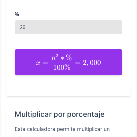
%
2
∗
%
n
=
=
2
,
000
x
100%
Multiplicar por porcentaje
Esta calculadora permite multiplicar un