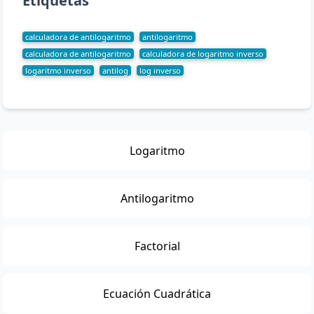
Etiquetas
calculadora de antilogaritmo
antilogaritmo
calculadora de antilogaritmo
calculadora de logaritmo inverso
logaritmo inverso
antilog
log inverso
Logaritmo
Antilogaritmo
Factorial
Ecuación Cuadrática