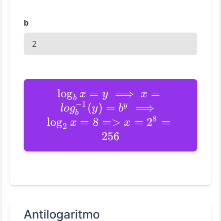
b
l
o
g
=
⟹
=
x
y
x
b
−
1
(
)
=
⟹
y
l
o
g
y
b
b
8
l
o
g
=
8
=>
=
2
=
x
x
2
256
Antilogaritmo