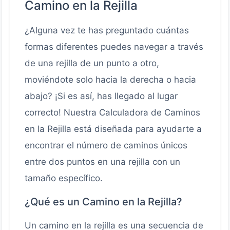
Camino en la Rejilla
¿Alguna vez te has preguntado cuántas
formas diferentes puedes navegar a través
de una rejilla de un punto a otro,
moviéndote solo hacia la derecha o hacia
abajo? ¡Si es así, has llegado al lugar
correcto! Nuestra Calculadora de Caminos
en la Rejilla está diseñada para ayudarte a
encontrar el número de caminos únicos
entre dos puntos en una rejilla con un
tamaño específico.
¿Qué es un Camino en la Rejilla?
Un camino en la rejilla es una secuencia de