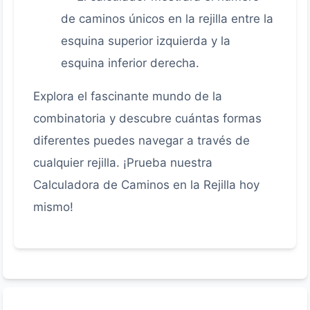
de caminos únicos en la rejilla entre la
esquina superior izquierda y la
esquina inferior derecha.
Explora el fascinante mundo de la
combinatoria y descubre cuántas formas
diferentes puedes navegar a través de
cualquier rejilla. ¡Prueba nuestra
Calculadora de Caminos en la Rejilla hoy
mismo!