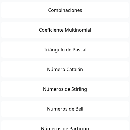
Combinaciones
Coeficiente Multinomial
Triángulo de Pascal
Número Catalán
Números de Stirling
Números de Bell
Números de Partición