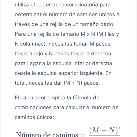
utiliza el poder de la combinatoria para
determinar el número de caminos únicos a
través de una rejilla de un tamaño dado.
Para una rejilla de tamaño M x N (M filas y
N columnas), necesitas tomar M pasos
hacia abajo y N pasos hacia la derecha
para llegar a la esquina inferior derecha
desde la esquina superior izquierda. En
total, necesitas dar (M + N) pasos.
El calculador emplea la fórmula de
combinaciones para calcular el número de
caminos únicos:
(
+
)!
\text{Número
M
N
N
u
ˊ
mero de caminos
=