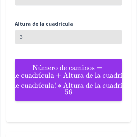
Altura de la cuadrícula
N
u
ˊ
mero de caminos
=
cho de cuadr
ˊ
ı
cula
+
Altura de la cuadr
ˊ
ı
cula
cho de cuadr
ˊ
ı
cula
!
∗
Altura de la cuadr
ˊ
ı
cula
56