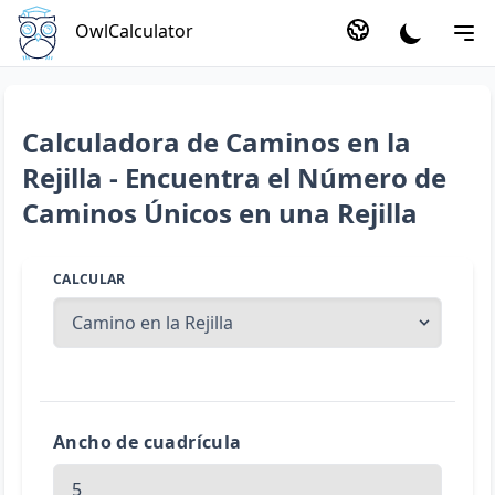
OwlCalculator
Calculadora de Caminos en la
Rejilla - Encuentra el Número de
Caminos Únicos en una Rejilla
CALCULAR
Ancho de cuadrícula