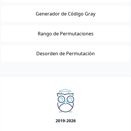
Generador de Código Gray
Rango de Permutaciones
Desorden de Permutación
2019-2026