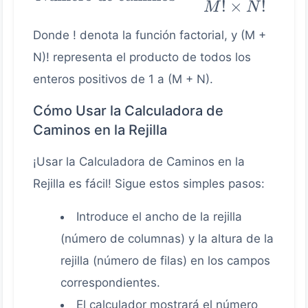
de caminos}
!
×
!
M
N
= \dfrac{(M
Donde ! denota la función factorial, y (M +
+ N)!}{M!
N)! representa el producto de todos los
\times N!}
enteros positivos de 1 a (M + N).
Cómo Usar la Calculadora de
Caminos en la Rejilla
¡Usar la Calculadora de Caminos en la
Rejilla es fácil! Sigue estos simples pasos:
Introduce el ancho de la rejilla
(número de columnas) y la altura de la
rejilla (número de filas) en los campos
correspondientes.
El calculador mostrará el número