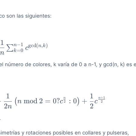
co son las siguientes:
1
\dfrac{1}{n}
−
1
n
gcd
(
,
)
n
k
∑
c
=
0
\sum_{k=0}^{n-
k
n
1} c^{
l número de colores, k varía de 0 a n-1, y gcd(n, k) es e
\text{gcd}(n,
k)}
1
1
+
1
n
n
+
mod
2
=
0
?
:
0
+
(
)
n
c
c
2
2
2
2
n
.
imetrías y rotaciones posibles en collares y pulseras,