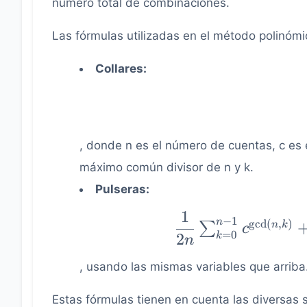
número total de combinaciones.
Las fórmulas utilizadas en el método polinómi
Collares:
, donde n es el número de cuentas, c es e
máximo común divisor de n y k.
Pulseras:
1
\dfrac{1}{2n}
−
1
n
gcd
(
,
)
n
k
∑
c
=
0
2
\sum_{k=0}^{n-
k
n
1} c^{\text{gcd}
, usando las mismas variables que arriba
(n, k)} +
\dfrac{1}{2n}
Estas fórmulas tienen en cuenta las diversas s