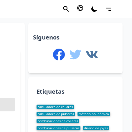
Síguenos
Etiquetas
calculadora de collares
calculadora de pulseras
método polinómico
combinaciones de collares
combinaciones de pulseras
diseño de joyas