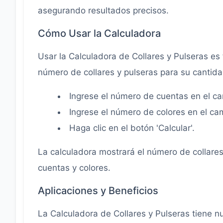
\left(n \bmod 2
asegurando resultados precisos.
= 0 ?
Cómo Usar la Calculadora
c^{\frac{n}{2}}
: 0 \right) +
Usar la Calculadora de Collares y Pulseras es f
\dfrac{1}{2}
número de collares y pulseras para su cantid
c^{\frac{n+1}
{2}}
Ingrese el número de cuentas en el c
Ingrese el número de colores en el c
Haga clic en el botón 'Calcular'.
La calculadora mostrará el número de collare
cuentas y colores.
Aplicaciones y Beneficios
La Calculadora de Collares y Pulseras tiene n