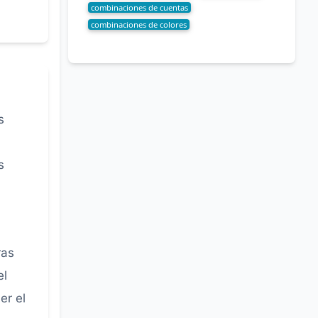
combinaciones de cuentas
combinaciones de colores
s
s
ras
el
er el