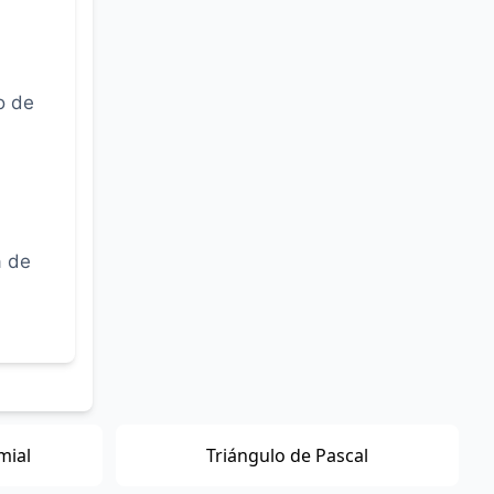
o de
a de
mial
Triángulo de Pascal