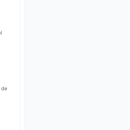
l
 de