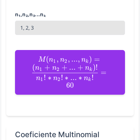
n₁,n₂,n₃...nₖ
(
,
,
...
,
)
=
M
n
n
n
1
2
k
(
+
+
...
+
)!
n
n
n
1
2
k
=
!
∗
!
∗
...
∗
!
n
n
n
1
2
k
60
Coeficiente Multinomial