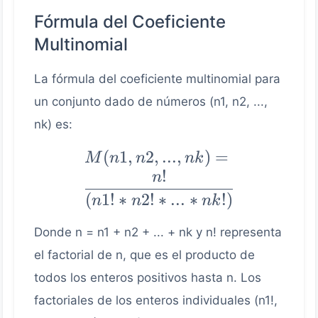
Fórmula del Coeficiente
Multinomial
La fórmula del coeficiente multinomial para
un conjunto dado de números (n1, n2, ...,
nk) es:
M(n1, n2,
(
1
,
2
,
...
,
)
=
M
n
n
nk
!
..., nk) =
n
\dfrac{n!}
(
1
!
∗
2
!
∗
...
∗
!)
n
n
nk
{(n1! *
Donde n = n1 + n2 + ... + nk y n! representa
n2! * ... *
nk!)}
el factorial de n, que es el producto de
todos los enteros positivos hasta n. Los
factoriales de los enteros individuales (n1!,